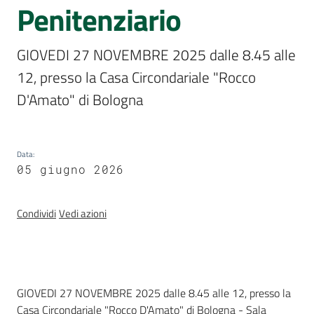
Penitenziario
Assemblea
legislativa
GIOVEDI 27 NOVEMBRE 2025 dalle 8.45 alle 
Assemblea
12, presso la Casa Circondariale "Rocco 
D'Amato" di Bologna 
Attività
Argomenti
Data
:
05 giugno 2026
Per i media
Condividi
Vedi azioni
Per i cittadini
Introduzione
GIOVEDI 27 NOVEMBRE 2025 dalle 8.45 alle 12, presso la
Casa Circondariale "Rocco D'Amato" di Bologna - Sala