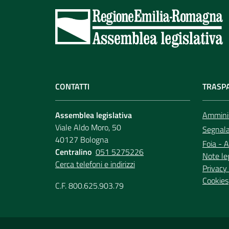
CONTATTI
TRASP
Assemblea legislativa
Amminis
Viale Aldo Moro, 50
Segnala 
40127 Bologna
Foia - A
Centralino
051 5275226
Note le
Cerca telefoni e indirizzi
Privacy 
Cookies
C.F. 800.625.903.79