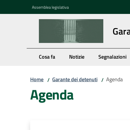
Vai al contenuto
Vai alla navigazione
Vai al footer
Assemblea legislativa
Gara
Cosa fa
Notizie
Segnalazioni
Home
Garante dei detenuti
Agenda
/
/
Agenda