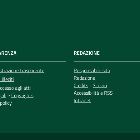
ARENZA
REDAZIONE
trazione trasparente
Responsabile sito
Redazione
illeciti
Credits
-
Scrivici
ccesso agli atti
Accessibilità
e
RSS
gali
e
Copyrights
Intranet
policy