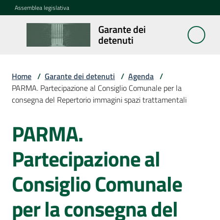
Vai al contenuto
Vai alla navigazione
Vai al footer
Assemblea legislativa
Garante dei
Garante
detenuti
dei
detenuti
Home
/
Garante dei detenuti
/
Agenda
/
PARMA. Partecipazione al Consiglio Comunale per la
consegna del Repertorio immagini spazi trattamentali
Cosa
fa
PARMA.
Salta al contenuto
Notizie
Partecipazione al
Segnalazioni
Consiglio Comunale
per la consegna del