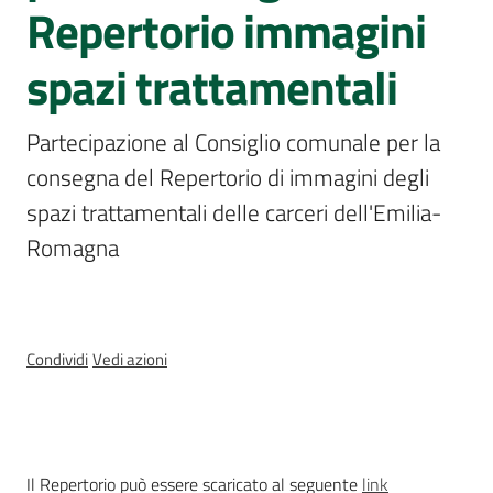
Repertorio immagini
Assemblea
legislativa
spazi trattamentali
Assemblea
Partecipazione al Consiglio comunale per la 
Attività
consegna del Repertorio di immagini degli 
spazi trattamentali delle carceri dell'Emilia-
Argomenti
Romagna
Per i media
Per i cittadini
Condividi
Vedi azioni
Cos'è
Il Repertorio può essere scaricato al seguente
link