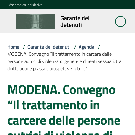
Vai al contenuto
Vai alla navigazione
Vai al footer
Assemblea legislativa
Garante dei
Garante
detenuti
dei
detenuti
Home
/
Garante dei detenuti
/
Agenda
/
MODENA. Convegno “Il trattamento in carcere delle
persone autrici di violenza di genere e di reati sessuali, tra
Cosa
diritti, buone prassi e prospettive future”
fa
MODENA. Convegno
Salta al contenuto
Notizie
“Il trattamento in
Segnalazioni
carcere delle persone