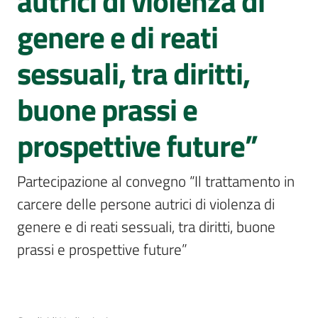
autrici di violenza di
Assemblea
genere e di reati
legislativa
sessuali, tra diritti,
Assemblea
buone prassi e
Attività
prospettive future”
Argomenti
Per i media
Partecipazione al convegno “Il trattamento in 
carcere delle persone autrici di violenza di 
genere e di reati sessuali, tra diritti, buone 
Per i cittadini
prassi e prospettive future”