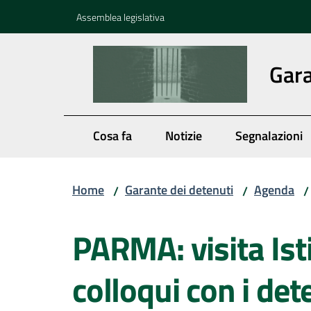
Vai al contenuto
Vai alla navigazione
Vai al footer
Assemblea legislativa
Gara
Cosa fa
Notizie
Segnalazioni
Home
Garante dei detenuti
Agenda
/
/
/
Salta al contenuto
PARMA: visita Isti
colloqui con i det