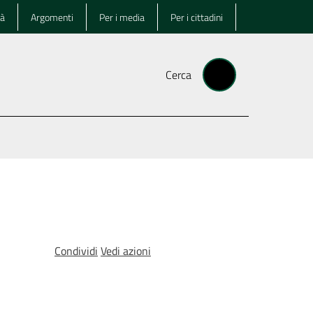
tà
Argomenti
Per i media
Per i cittadini
Cerca
Condividi
Vedi azioni