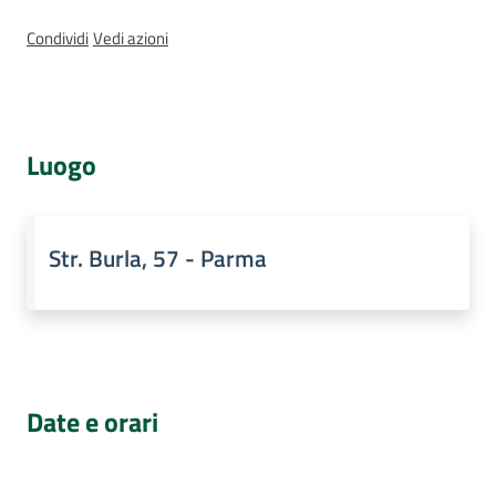
Assemblea
Condividi
Vedi azioni
legislativa
Assemblea
Luogo
Attività
Argomenti
Str. Burla, 57 - Parma
Per i media
Per i cittadini
Date e orari