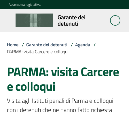
Vai al contenuto
Vai alla navigazione
Vai al footer
Assemblea legislativa
Garante dei
Garante
detenuti
dei
detenuti
Home
/
Garante dei detenuti
/
Agenda
/
PARMA: visita Carcere e colloqui
Cosa
fa
PARMA: visita Carcere
Salta al contenuto
e colloqui
Notizie
Segnalazioni
Visita agli Istituti penali di Parma e colloqui 
con i detenuti che ne hanno fatto richiesta