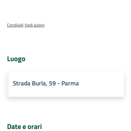
Assemblea
legislativa
Condividi
Vedi azioni
Assemblea
Attività
Luogo
Argomenti
Per i media
Strada Burla, 59 - Parma
Per i cittadini
Date e orari