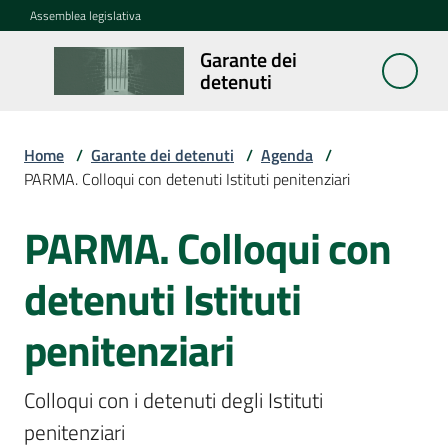
Vai al contenuto
Vai alla navigazione
Vai al footer
Assemblea legislativa
Garante dei
Garante
detenuti
dei
detenuti
Home
/
Garante dei detenuti
/
Agenda
/
PARMA. Colloqui con detenuti Istituti penitenziari
Cosa
fa
PARMA. Colloqui con
Salta al contenuto
detenuti Istituti
Notizie
penitenziari
Segnalazioni
Colloqui con i detenuti degli Istituti 
penitenziari 