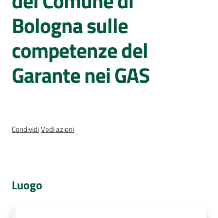
del Comune di
Assemblea
Bologna sulle
legislativa
competenze del
Assemblea
Garante nei GAS
Attività
Argomenti
Per i media
Condividi
Vedi azioni
Per i cittadini
Luogo