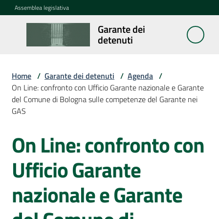
Vai al contenuto
Vai alla navigazione
Vai al footer
Assemblea legislativa
Garante dei
Garante
detenuti
dei
detenuti
Home
/
Garante dei detenuti
/
Agenda
/
On Line: confronto con Ufficio Garante nazionale e Garante
del Comune di Bologna sulle competenze del Garante nei
Cosa
GAS
fa
On Line: confronto con
Salta al contenuto
Notizie
Ufficio Garante
Segnalazioni
nazionale e Garante