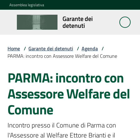
Vai al contenuto
Vai alla navigazione
Vai al footer
Assemblea legislativa
Garante dei
Garante
detenuti
dei
detenuti
Home
/
Garante dei detenuti
/
Agenda
/
PARMA: incontro con Assessore Welfare del Comune
Cosa
fa
PARMA: incontro con
Salta al contenuto
Assessore Welfare del
Notizie
Comune
Segnalazioni
Incontro presso il Comune di Parma con 
l'Assessore al Welfare Ettore Brianti e il 