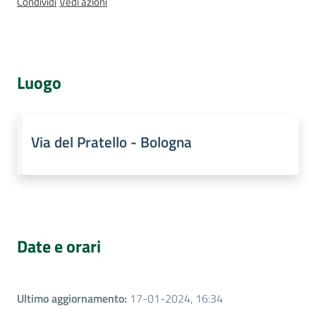
Condividi
Vedi azioni
Assemblea
legislativa
Assemblea
Luogo
Attività
Via del Pratello - Bologna
Argomenti
Per i media
Per i cittadini
Date e orari
Ultimo aggiornamento
:
17-01-2024, 16:34