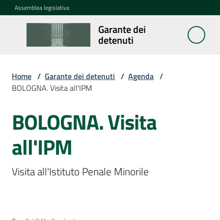
Vai al contenuto
Vai alla navigazione
Vai al footer
Assemblea legislativa
Garante dei
Garante
detenuti
dei
detenuti
Home
/
Garante dei detenuti
/
Agenda
/
BOLOGNA. Visita all'IPM
Cosa
fa
BOLOGNA. Visita
Salta al contenuto
all'IPM
Notizie
Segnalazioni
Visita all'Istituto Penale Minorile