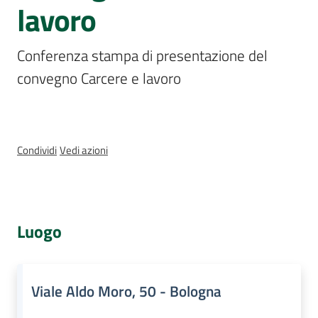
lavoro
Assemblea
legislativa
Conferenza stampa di presentazione del 
Assemblea
convegno Carcere e lavoro
Attività
Argomenti
Condividi
Vedi azioni
Per i media
Luogo
Per i cittadini
Viale Aldo Moro, 50 - Bologna