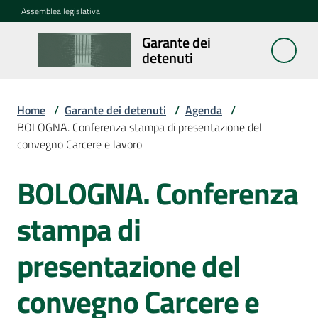
Vai al contenuto
Vai alla navigazione
Vai al footer
Assemblea legislativa
Garante dei
Garante
detenuti
dei
detenuti
Home
/
Garante dei detenuti
/
Agenda
/
BOLOGNA. Conferenza stampa di presentazione del
convegno Carcere e lavoro
Cosa
fa
BOLOGNA. Conferenza
Salta al contenuto
Notizie
stampa di
Segnalazioni
presentazione del
convegno Carcere e