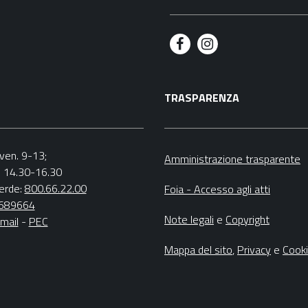
F
I
a
n
TRASPARENZA
c
s
e
t
b
a
.-ven. 9-13;
Amministrazione trasparente
v. 14.30-16.30
o
g
erde:
800.66.22.00
Foia - Accesso agli atti
o
r
4689664
Note legali
e
Copyright
mail
-
PEC
k
a
m
Mappa del sito
,
Privacy
e
Cook