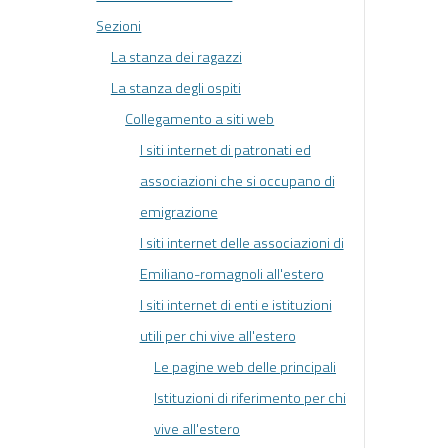
Sezioni
La stanza dei ragazzi
La stanza degli ospiti
Collegamento a siti web
I siti internet di patronati ed
associazioni che si occupano di
emigrazione
I siti internet delle associazioni di
Emiliano-romagnoli all'estero
I siti internet di enti e istituzioni
utili per chi vive all'estero
Le pagine web delle principali
Istituzioni di riferimento per chi
vive all'estero