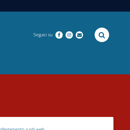
SEARCH
Seguici su
facebook
instagram
email
ollegamento a siti web