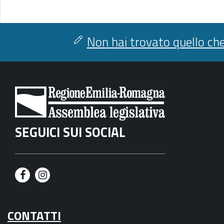
Non hai trovato quello che
SEGUICI SUI SOCIAL
F
I
a
n
CONTATTI
c
s