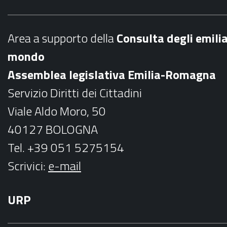
e
t
b
a
Area a supporto della
C
onsulta degli emili
o
g
mondo
o
r
Assemblea legislativa Emilia-Romagna
k
a
Servizio Diritti dei Cittadini
m
Viale Aldo Moro, 50
40127 BOLOGNA
Tel. +39 051 5275154
Scrivici:
e-mail
URP