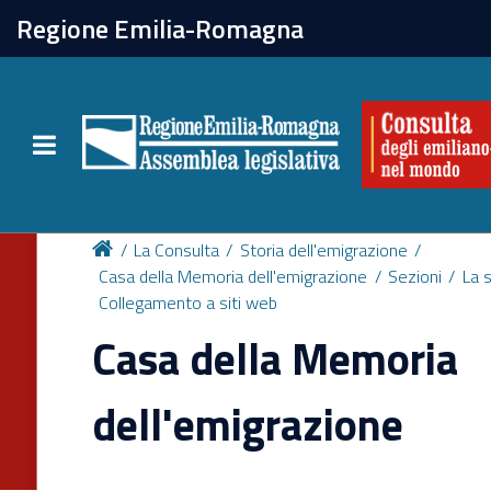
chiudi
Regione Emilia-Romagna
La Consulta
Toggle navigation
Attività
Per chi vive all'estero
La Consulta
Storia dell'emigrazione
Casa della Memoria dell'emigrazione
Sezioni
La s
Collegamento a siti web
Newsletter
Casa della Memoria
dell'emigrazione