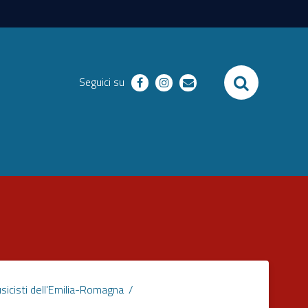
SEARCH
Seguici su
facebook
instagram
email
sicisti dell'Emilia-Romagna