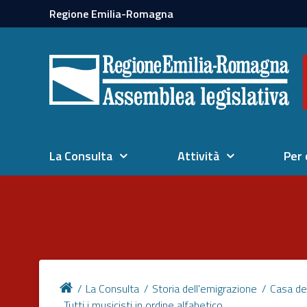
Regione Emilia-Romagna
La Consulta
Attività
Per 
La Consulta
Storia dell'emigrazione
Casa de
Tutti i musicisti in ordine alfabetico