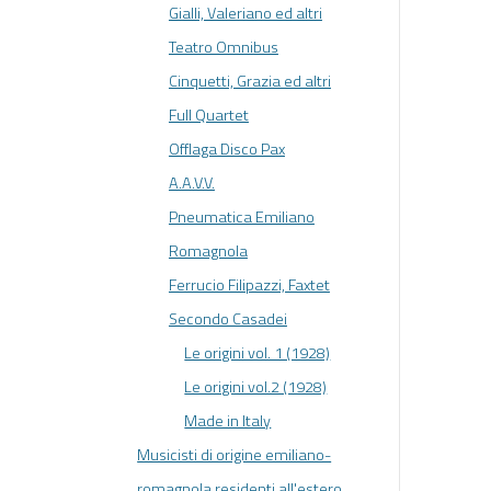
Gialli, Valeriano ed altri
Teatro Omnibus
Cinquetti, Grazia ed altri
Full Quartet
Offlaga Disco Pax
A.A.V.V.
Pneumatica Emiliano
Romagnola
Ferrucio Filipazzi, Faxtet
Secondo Casadei
Le origini vol. 1 (1928)
Le origini vol.2 (1928)
Made in Italy
Musicisti di origine emiliano-
romagnola residenti all'estero