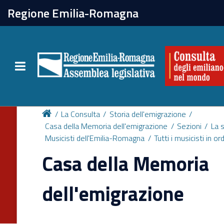
chiudi
Regione Emilia-Romagna
La Consulta
Toggle navigation
Attività
Per chi vive all'estero
La Consulta
Storia dell'emigrazione
Casa della Memoria dell'emigrazione
Sezioni
La 
Musicisti dell'Emilia-Romagna
Tutti i musicisti in o
Newsletter
Casa della Memoria
dell'emigrazione