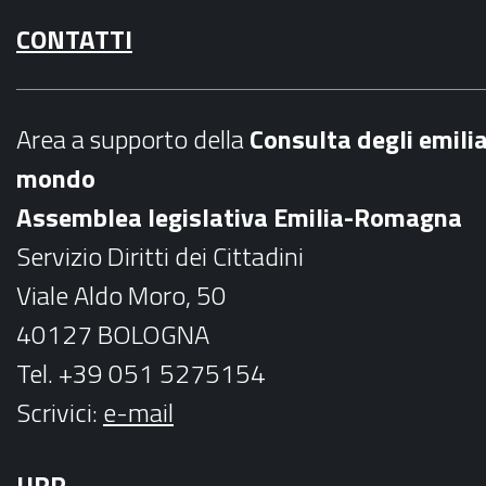
a
n
CONTATTI
c
s
e
t
b
a
Area a supporto della
C
onsulta degli emili
o
g
mondo
o
r
Assemblea legislativa Emilia-Romagna
k
a
Servizio Diritti dei Cittadini
m
Viale Aldo Moro, 50
40127 BOLOGNA
Tel. +39 051 5275154
Scrivici:
e-mail
URP