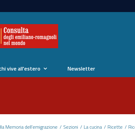
chi vive all'estero
Newsletter
lla Memoria dell'emigrazione
Sezioni
La cucina
Ricette
Ri