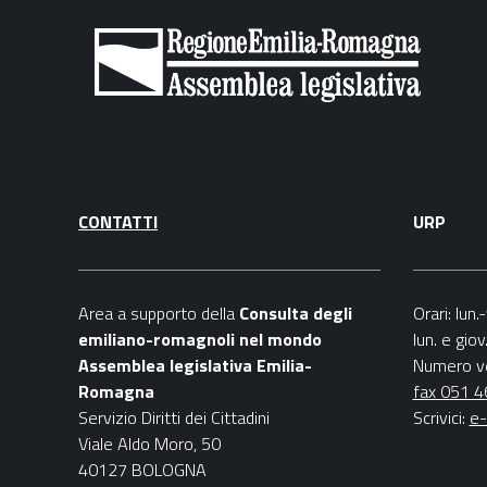
CONTATTI
URP
Area a supporto della
C
onsulta degli
Orari
: lun
emiliano-romagnoli nel mondo
lun. e gio
Assemblea legislativa Emilia-
Numero v
Romagna
fax 051 
Servizio Diritti dei Cittadini
Scrivici
:
e-
Viale Aldo Moro, 50
40127 BOLOGNA