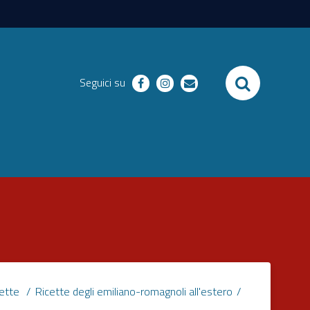
SEARCH
Seguici su
facebook
instagram
email
cette
Ricette degli emiliano-romagnoli all'estero