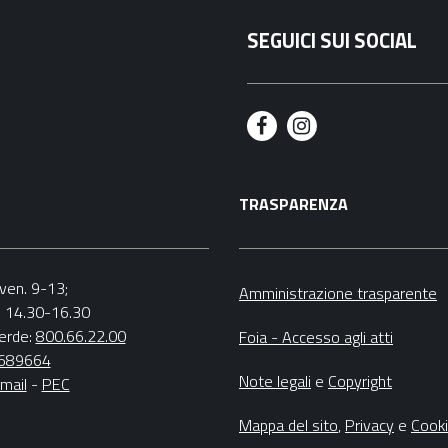
SEGUICI SUI SOCIAL
F
I
a
n
TRASPARENZA
c
s
e
t
b
a
.-ven. 9-13;
Amministrazione trasparente
v. 14.30-16.30
o
g
erde:
800.66.22.00
Foia - Accesso agli atti
o
r
4689664
Note legali
e
Copyright
mail
-
PEC
k
a
m
Mappa del sito
,
Privacy
e
Cook