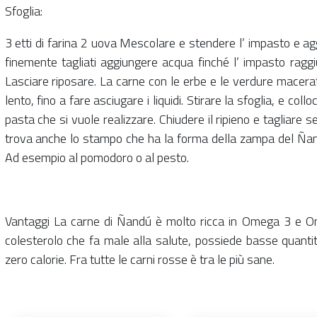
Sfoglia:
3 etti di farina 2 uova Mescolare e stendere l’ impasto e agg
finemente tagliati aggiungere acqua finché l’ impasto ragg
Lasciare riposare. La carne con le erbe e le verdure macera
lento, fino a fare asciugare i liquidi. Stirare la sfoglia, e col
pasta che si vuole realizzare. Chiudere il ripieno e tagliare
trova anche lo stampo che ha la forma della zampa del Ñandú.
Ad esempio al pomodoro o al pesto.
Vantaggi La carne di Ñandú è molto ricca in Omega 3 e Ome
colesterolo che fa male alla salute, possiede basse quantità
zero calorie. Fra tutte le carni rosse è tra le più sane.