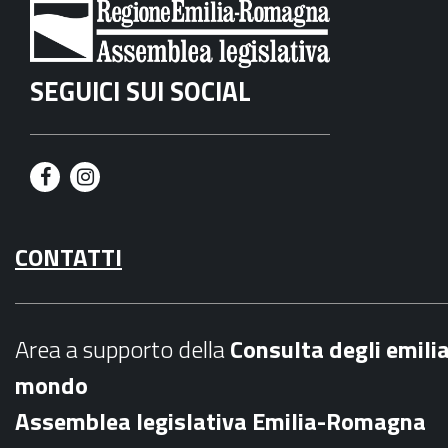
SEGUICI SUI SOCIAL
F
I
a
n
CONTATTI
c
s
e
t
b
a
Area a supporto della
C
onsulta degli emili
o
g
mondo
o
r
Assemblea legislativa Emilia-Romagna
k
a