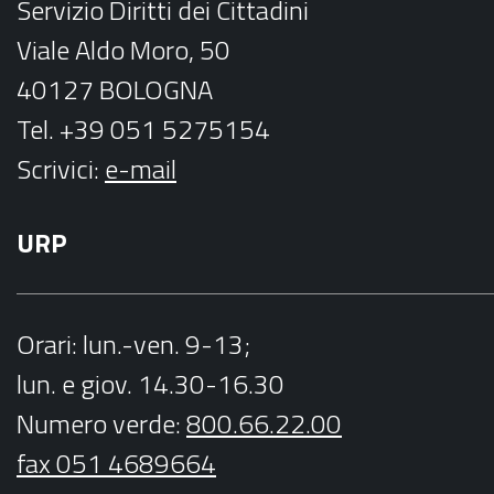
Servizio Diritti dei Cittadini
m
Viale Aldo Moro, 50
40127 BOLOGNA
Tel. +39 051 5275154
Scrivici:
e-mail
URP
Orari
: lun.-ven. 9-13;
lun. e giov. 14.30-16.30
Numero verde:
800.66.22.00
fax 051 4689664