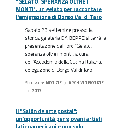
"GELATO, SPERANZA OLTRE I
MONTI": un gelato per raccontare
l'emigrazione di Borgo Val di Taro
Sabato 23 settembre presso la
storica gelateria DA BEPPE si terrà la
presentazione del libro “Gelato,
speranza oltre i monti”, a cura
dell’Accademia della Cucina Italiana,
delegazione di Borgo Val di Taro
Si trova in
NOTIZIE
›
ARCHIVIO NOTIZIE
›
2017
Il "Salòn de arte postal":
un'opportunità per giovani artisti
latinoamericani e non solo