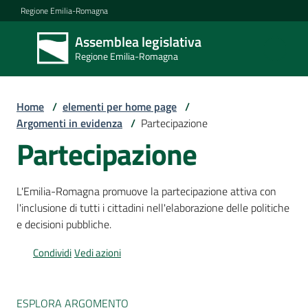
Vai al contenuto
Vai alla navigazione
Vai al footer
Regione Emilia-Romagna
Assemblea legislativa
Assemblea
Regione Emilia-Romagna
legislativa
Regione Emilia-
Romagna
Home
/
elementi per home page
/
Argomenti in evidenza
/
Partecipazione
Partecipazione
Assemblea
L'Emilia-Romagna promuove la partecipazione attiva con
Attività
l'inclusione di tutti i cittadini nell'elaborazione delle politiche
e decisioni pubbliche.
Condividi
Vedi azioni
Argomenti
ESPLORA ARGOMENTO