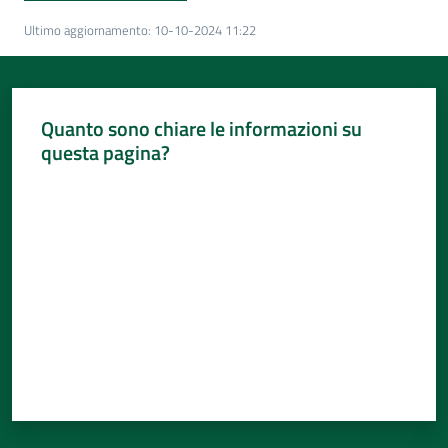
Per
i
Ultimo aggiornamento
:
10-10-2024 11:22
media
Per
Quanto sono chiare le informazioni su
i
questa pagina?
cittadini
Valuta da 1 a 5 stelle