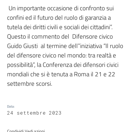
Assemblea
 Un importante occasione di confronto sui 
legislativa
confini ed il futuro del ruolo di garanzia a 
tutela dei diritti civili e sociali dei cittadini”. 
Assemblea
Questo il commento del  Difensore civico 
Attività
Guido Giusti  al termine dell’’iniziativa “Il ruolo 
del difensore civico nel mondo: tra realtà e 
Argomenti
possibilità”, la Conferenza dei difensori civici 
mondiali che si è tenuta a Roma il 21 e 22 
Per i media
settembre scorsi. 
Per i cittadini
Data
:
24 settembre 2023
Condividi
Vedi azioni