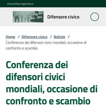
Vai al contenuto
Vai alla navigazione
Vai al footer
Assemblea legislativa
Difensore
Difensore civico
civico
Home
/
Difensore civico
/
Notizie
/
Cosa
Conferenza dei difensori civici mondiali, occasione di
fa
confronto e scambio
Conferenza dei
Notizie
Salta al contenuto
Menu selezionato
difensori civici
La
rete
mondiali, occasione di
confronto e scambio