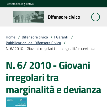
Vai al contenuto
Vai alla navigazione
Vai al footer
Assemblea legislativa
Difensore
Difensore civico
civico
Home
/
Difensore civico
/
I Garanti
/
Cosa
Pubblicazioni dal Difensore Civico
/
fa
N. 6/ 2010 - Giovani irregolari tra marginalità e devianza
N. 6/ 2010 - Giovani
Notizie
Salta al contenuto
irregolari tra
La
rete
marginalità e devianza