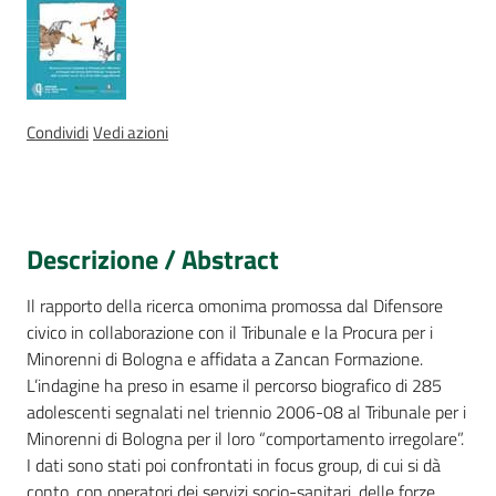
Assemblea
legislativa
Assemblea
Condividi
Vedi azioni
Attività
Argomenti
Descrizione / Abstract
Per i media
Il rapporto della ricerca omonima promossa dal Difensore
civico in collaborazione con il Tribunale e la Procura per i
Per i cittadini
Minorenni di Bologna e affidata a Zancan Formazione.
L’indagine ha preso in esame il percorso biografico di 285
adolescenti segnalati nel triennio 2006-08 al Tribunale per i
Minorenni di Bologna per il loro “comportamento irregolare”.
I dati sono stati poi confrontati in focus group, di cui si dà
conto, con operatori dei servizi socio-sanitari, delle forze