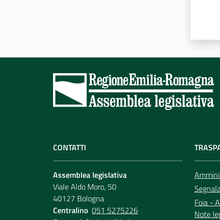
CONTATTI
TRASP
Assemblea legislativa
Amminis
Viale Aldo Moro, 50
Segnala 
40127 Bologna
Foia - A
Centralino
051 5275226
Note le