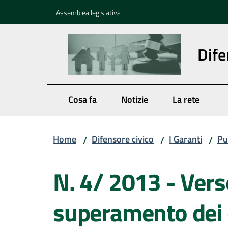
Vai al contenuto
Vai alla navigazione
Vai al footer
Assemblea legislativa
Dife
Cosa fa
Notizie
La rete
Home
Difensore civico
I Garanti
Pu
/
/
/
Salta al contenuto
N. 4/ 2013 - Verso
superamento dei