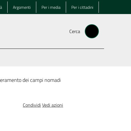
tà
Argomenti
Per i media
Per i cittadini
Cerca
uperamento dei campi nomadi
Condividi
Vedi azioni