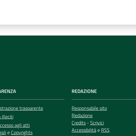
ARENZA
REDAZIONE
trazione trasparente
Responsabile sito
Redazione
illeciti
Credits
-
Scrivici
ccesso agli atti
Accessibilità
e
RSS
gali
e
Copyrights