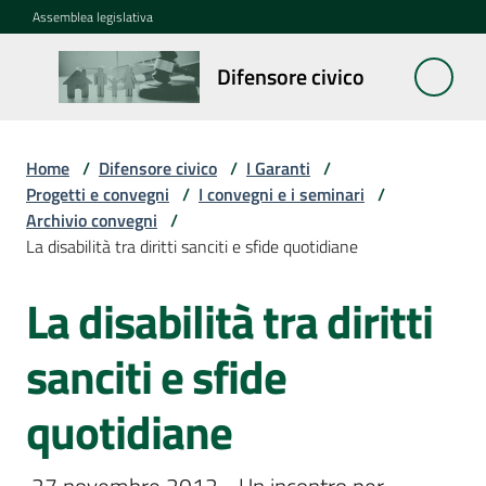
Vai al contenuto
Vai alla navigazione
Vai al footer
Assemblea legislativa
Difensore
Difensore civico
civico
Home
/
Difensore civico
/
I Garanti
/
Cosa
Progetti e convegni
/
I convegni e i seminari
/
fa
Archivio convegni
/
La disabilità tra diritti sanciti e sfide quotidiane
Notizie
La disabilità tra diritti
Salta al contenuto
La
sanciti e sfide
rete
quotidiane