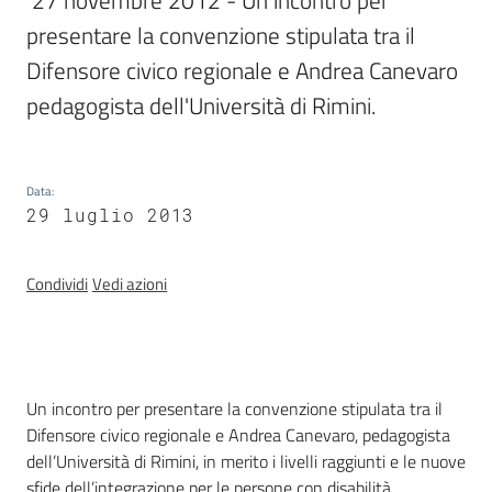
 27 novembre 2012 - Un incontro per 
Assemblea
presentare la convenzione stipulata tra il 
legislativa
Difensore civico regionale e Andrea Canevaro 
pedagogista dell'Università di Rimini. 
Assemblea
Attività
Data
:
29 luglio 2013
Argomenti
Per i media
Condividi
Vedi azioni
Per i cittadini
Introduzione
Un incontro per presentare la convenzione stipulata tra il
Difensore civico regionale e Andrea Canevaro, pedagogista
dell’Università di Rimini, in merito i livelli raggiunti e le nuove
sfide dell’integrazione per le persone con disabilità.