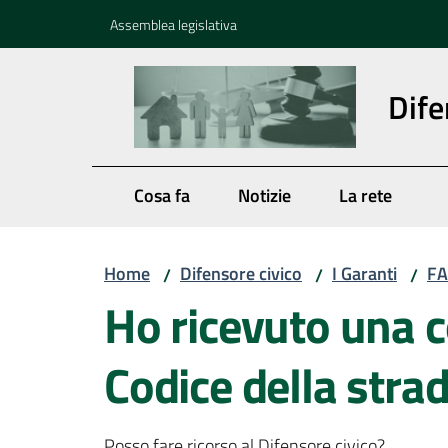
Vai al contenuto
Vai alla navigazione
Vai al footer
Assemblea legislativa
Dife
Cosa fa
Notizie
La rete
Home
Difensore civico
I Garanti
FA
/
/
/
Ho ricevuto una 
Codice della stra
Posso fare ricorso al Difensore civico?