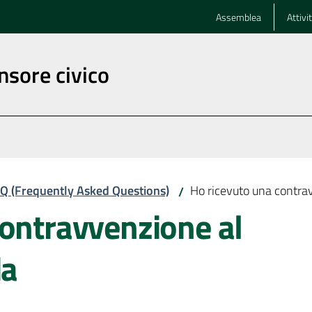
Assemblea
Attivi
nsore civico
Q (Frequently Asked Questions)
Ho ricevuto una contrav
/
contravvenzione al
da