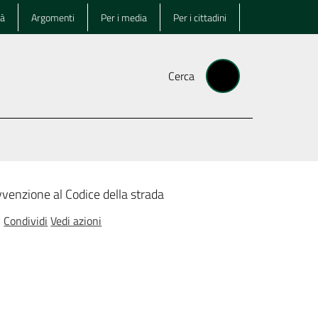
tà
Argomenti
Per i media
Per i cittadini
Cerca
venzione al Codice della strada
Condividi
Vedi azioni