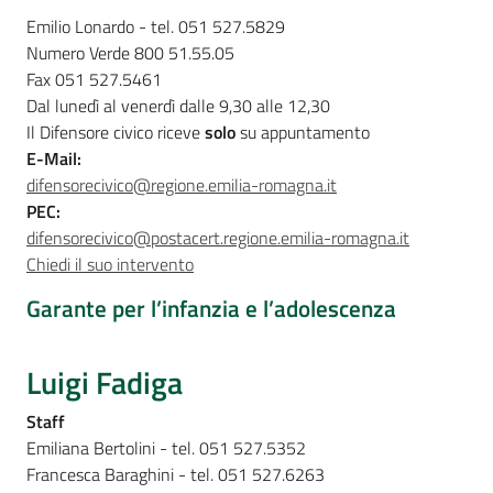
Assemblea
Emilio Lonardo - tel. 051 527.5829
legislativa
Numero Verde 800 51.55.05
Fax 051 527.5461
Dal lunedì al venerdì dalle 9,30 alle 12,30
Assemblea
Il Difensore civico riceve
solo
su appuntamento
E-Mail:
Attività
difensorecivico@regione.emilia-romagna.it
PEC:
Argomenti
difensorecivico@postacert.regione.emilia-romagna.it
Chiedi il suo intervento
Per i media
Garante per l’infanzia e l’adolescenza
Per i cittadini
Luigi Fadiga
Staff
Emiliana Bertolini - tel. 051 527.5352
Francesca Baraghini - tel. 051 527.6263