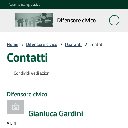
Vai al contenuto
Vai alla navigazione
Vai al footer
Assemblea legislativa
Difensore
Difensore civico
civico
Home
/
Difensore civico
/
I Garanti
/
Contatti
Cosa
Contatti
fa
Notizie
Condividi
Vedi azioni
La
Difensore civico
rete
Gianluca Gardini
Staff