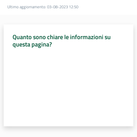
Assemblea
Ultimo aggiornamento
:
03-08-2023 12:50
legislativa
Assemblea
Quanto sono chiare le informazioni su
questa pagina?
Attività
Valuta da 1 a 5 stelle
Argomenti
Per i media
Per i cittadini