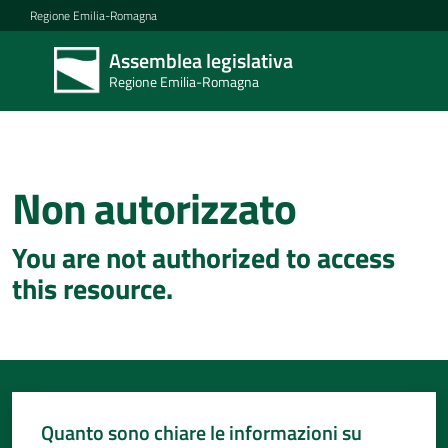
Vai al contenuto
Vai alla navigazione
Vai al footer
Regione Emilia-Romagna
Assemblea legislativa
Assemblea
Regione Emilia-Romagna
legislativa
Regione Emilia-
Romagna
Non autorizzato
Concittadini
You are not authorized to access
Porte
this resource.
aperte
in
Assemblea
Mostre
itineranti
Quanto sono chiare le informazioni su