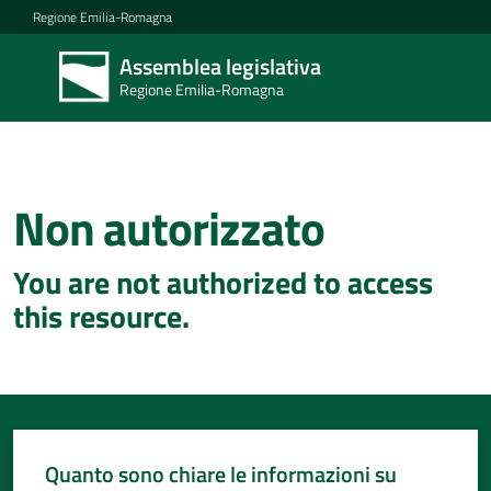
Vai al contenuto
Vai alla navigazione
Vai al footer
Regione Emilia-Romagna
Assemblea legislativa
Assemblea
Regione Emilia-Romagna
legislativa
Regione Emilia-
Romagna
Non autorizzato
Concittadini
You are not authorized to access
Porte
this resource.
aperte
in
Assemblea
Mostre
itineranti
Quanto sono chiare le informazioni su