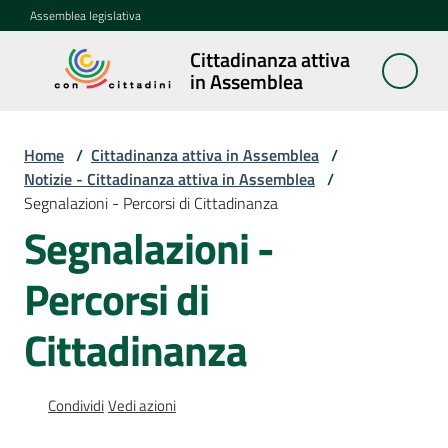
Vai al contenuto
Vai alla navigazione
Vai al footer
Assemblea legislativa
Cittadinanza attiva
Cittadinanza
in Assemblea
attiva in
Assemblea
Home
/
Cittadinanza attiva in Assemblea
/
Notizie - Cittadinanza attiva in Assemblea
/
Segnalazioni - Percorsi di Cittadinanza
Concittadini
Segnalazioni -
Porte
Percorsi di
aperte
in
Assemblea
Cittadinanza
Mostre
Condividi
Vedi azioni
itineranti