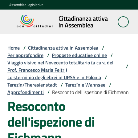
Vai al contenuto
Vai alla navigazione
Vai al footer
Assemblea legislativa
Cittadinanza attiva
Cittadinanza
in Assemblea
attiva in
Assemblea
Home
/
Cittadinanza attiva in Assemblea
/
Per approfondire
/
Proposte educative online
/
Viaggio visivo nel Novecento totalitario (a cura del
Concittadini
/
Prof. Francesco Maria Feltri)
Lo sterminio degli ebrei in URSS e in Polonia
/
Porte
Terezín/Theresienstadt
/
Terezín e Wannsee
/
aperte
Approfondimenti
/
Resoconto dell'ispezione di Eichmann
in
Resoconto
Assemblea
dell'ispezione di
Mostre
itineranti
Eichmann