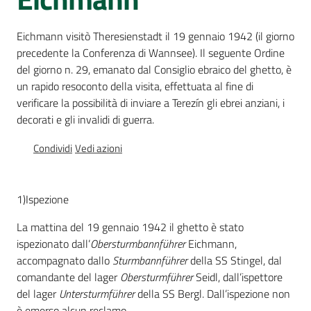
Percorsi
sulla
Eichmann visitò Theresienstadt il 19 gennaio 1942 (il giorno
memoria
precedente la Conferenza di Wannsee). Il seguente Ordine
del giorno n. 29, emanato dal Consiglio ebraico del ghetto, è
un rapido resoconto della visita, effettuata al fine di
verificare la possibilità di inviare a Terezín gli ebrei anziani, i
Seguici
decorati e gli invalidi di guerra.
su
Condividi
Vedi azioni
1)Ispezione
La mattina del 19 gennaio 1942 il ghetto è stato
ispezionato dall’
Obersturmbannführer
Eichmann,
accompagnato dallo
Sturmbannführer
della SS Stingel, dal
comandante del lager
Obersturmführer
Seidl, dall’ispettore
Assemblea
del lager
Untersturmführer
della SS Bergl. Dall’ispezione non
legislativa
è emerso alcun reclamo.