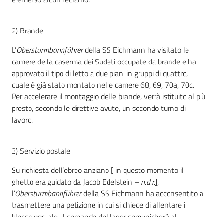
Assemblea
2) Brande
Attività
L’
Obersturmbannführer
della SS Eichmann ha visitato le
camere della caserma dei Sudeti occupate da brande e ha
Argomenti
approvato il tipo di letto a due piani in gruppi di quattro,
quale è già stato montato nelle camere 68, 69, 70a, 70c.
Per i media
Per accelerare il montaggio delle brande, verrà istituito al più
presto, secondo le direttive avute, un secondo turno di
lavoro.
Per i cittadini
3) Servizio postale
Su richiesta dell’ebreo anziano [ in questo momento il
ghetto era guidato da Jacob Edelstein –
n.d.r.
],
l’
Obersturmbannführer
della SS Eichmann ha acconsentito a
trasmettere una petizione in cui si chiede di allentare il
blocco postale. Il comando del lager comunicherà al