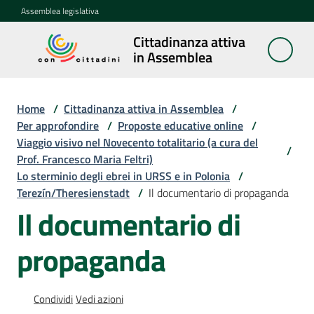
Vai al contenuto
Vai alla navigazione
Vai al footer
Assemblea legislativa
Cittadinanza attiva
Cittadinanza
in Assemblea
attiva in
Assemblea
Home
/
Cittadinanza attiva in Assemblea
/
Per approfondire
/
Proposte educative online
/
Viaggio visivo nel Novecento totalitario (a cura del
Concittadini
/
Prof. Francesco Maria Feltri)
Lo sterminio degli ebrei in URSS e in Polonia
/
Porte
Terezín/Theresienstadt
/
Il documentario di propaganda
aperte
Il documentario di
in
Assemblea
propaganda
Mostre
itineranti
Condividi
Vedi azioni