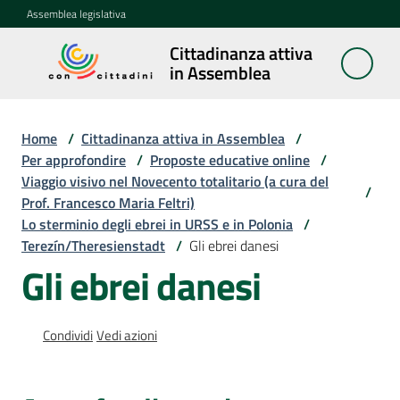
Vai al contenuto
Vai alla navigazione
Vai al footer
Assemblea legislativa
Cittadinanza attiva
Cittadinanza
in Assemblea
attiva in
Assemblea
Home
/
Cittadinanza attiva in Assemblea
/
Per approfondire
/
Proposte educative online
/
Viaggio visivo nel Novecento totalitario (a cura del
Concittadini
/
Prof. Francesco Maria Feltri)
Lo sterminio degli ebrei in URSS e in Polonia
/
Porte
Terezín/Theresienstadt
/
Gli ebrei danesi
aperte
Gli ebrei danesi
in
Assemblea
Condividi
Vedi azioni
Mostre
itineranti