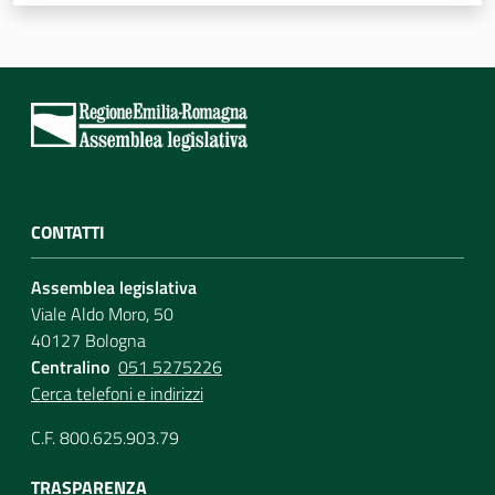
Assemblea
Attività
Argomenti
Per i media
CONTATTI
Assemblea legislativa
Per i cittadini
Viale Aldo Moro, 50
40127 Bologna
Centralino
051 5275226
Cerca telefoni e indirizzi
C.F. 800.625.903.79
TRASPARENZA