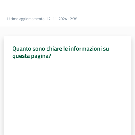
Percorsi
sulla
memoria
Ultimo aggiornamento
:
12-11-2024 12:38
Seguici
Quanto sono chiare le informazioni su
su
questa pagina?
Valuta da 1 a 5 stelle
Assemblea
legislativa