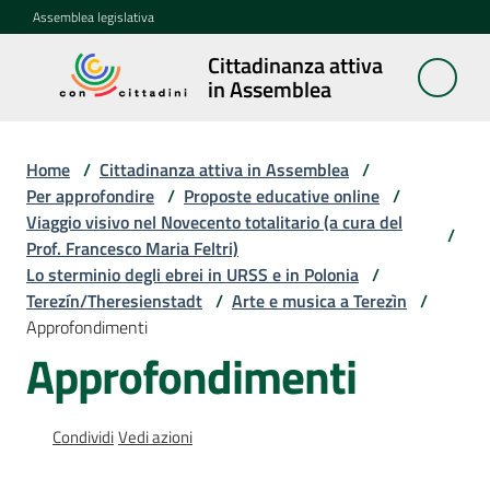
Vai al contenuto
Vai alla navigazione
Vai al footer
Assemblea legislativa
Cittadinanza attiva
Cittadinanza
in Assemblea
attiva in
Assemblea
Home
/
Cittadinanza attiva in Assemblea
/
Per approfondire
/
Proposte educative online
/
Viaggio visivo nel Novecento totalitario (a cura del
Concittadini
/
Prof. Francesco Maria Feltri)
Lo sterminio degli ebrei in URSS e in Polonia
/
Porte
Terezín/Theresienstadt
/
Arte e musica a Terezìn
/
aperte
Approfondimenti
in
Approfondimenti
Assemblea
Mostre
Condividi
Vedi azioni
itineranti