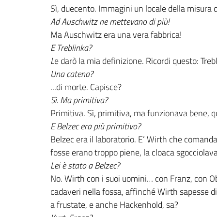
Sì, duecento. Immagini un locale della misura d
Ad Auschwitz ne mettevano di più!
Ma Auschwitz era una vera fabbrica!
E Treblinka?
L
e darò la mia definizione. Ricordi questo: Tre
Una catena?
...di morte. Capisce?
Sì. Ma primitiva?
Primitiva. Sì, primitiva, ma funzionava bene, q
E Belzec era più primitivo?
Belzec era il laboratorio. E’ Wirth che comanda
fosse erano troppo piene, la cloaca sgocciolav
Lei è stato a Belzec?
No. Wirth con i suoi uomini… con Franz, con 
cadaveri nella fossa, affinché Wirth sapesse d
a frustate, e anche Hackenhold, sa?