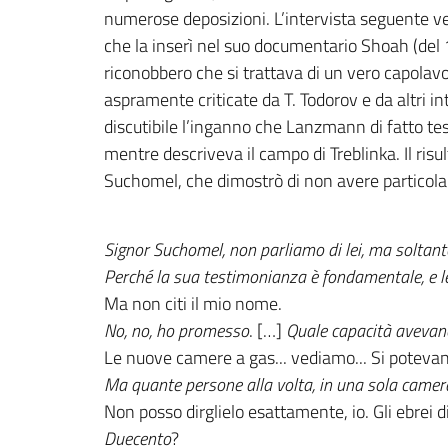
numerose deposizioni. L’intervista seguente 
che la inserì nel suo documentario Shoah (del 1
riconobbero che si trattava di un vero capolavo
aspramente criticate da T. Todorov e da altri in
discutibile l’inganno che Lanzmann di fatto te
mentre descriveva il campo di Treblinka. Il ris
Suchomel, che dimostrò di non avere particolari
Signor Suchomel, non parliamo di lei, ma soltanto
Perché la sua testimonianza è fondamentale, e le
Ma non citi il mio nome.
No, no, ho promesso
. […]
Quale capacità avevan
Le nuove camere a gas... vediamo... Si potevano
Ma quante persone alla volta, in una sola camer
Non posso dirglielo esattamente, io. Gli ebrei 
Duecento
?