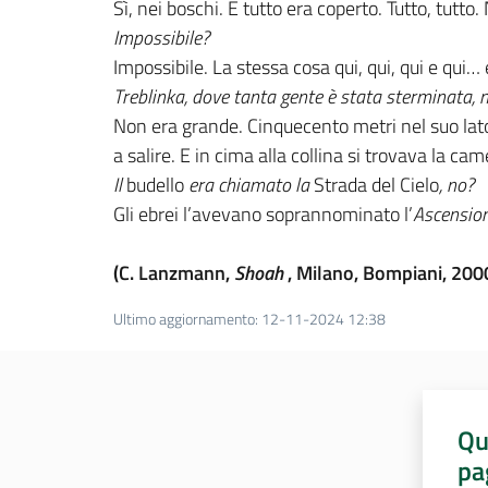
Sì, nei boschi. E tutto era coperto. Tutto, tut
Impossibile?
Impossibile. La stessa cosa qui, qui, qui e qui
Treblinka, dove tanta gente è stata sterminata, 
Non era grande. Cinquecento metri nel suo lato 
a salire. E in cima alla collina si trovava la ca
Il
budello
era chiamato la
Strada del Cielo
, no?
Gli ebrei l’avevano soprannominato l’
Ascensio
(C. Lanzmann,
Shoah
, Milano, Bompiani, 2000
Ultimo aggiornamento
:
12-11-2024 12:38
Qu
pa