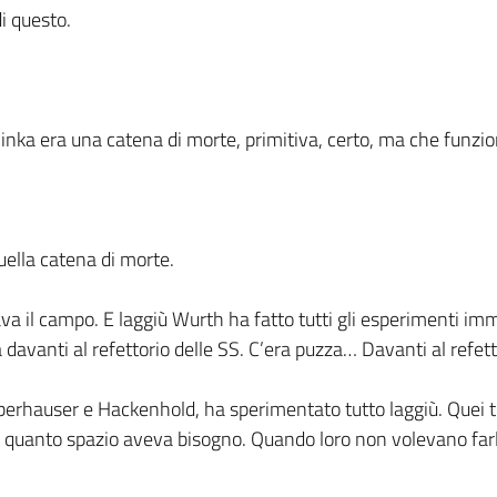
i questo.
blinka era una catena di morte, primitiva, certo, ma che funz
uella catena di morte.
va il campo. E laggiù Wurth ha fatto tutti gli esperimenti imm
a davanti al refettorio delle SS. C’era puzza… Davanti al ref
Oberhauser e Hackenhold, ha sperimentato tutto laggiù. Quei
i quanto spazio aveva bisogno. Quando loro non volevano farl