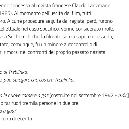
venne concessa al regista francese Claude Lanzmann,
985). Al momento dell’uscita del film, tutti
ro. Alcune procedure seguite dal regista, però, furono
tellettuali; nel caso specifico, venne considerato molto
se a Suchomel, che fu filmato senza sapere di esserlo,
ultato, comunque, fu un minore autocontrollo di
 rimorsi nei confronti del proprio passato nazista.
 di Treblinka.
i può spiegare che cos’era Treblinka.
o le nuove camere a gas
[costruite nel settembre 1942 -
n.d.r.
 far fuori tremila persone in due ore.
a a gas?
dicono duecento.