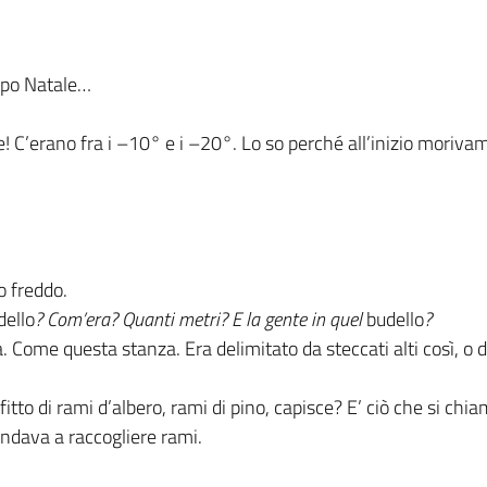
opo Natale…
! C’erano fra i –10° e i –20°. Lo so perché all’inizio moriv
o freddo.
ello
? Com’era? Quanti metri? E la gente in quel
budello
?
. Come questa stanza. Era delimitato da steccati alti così, o d
 fitto di rami d’albero, rami di pino, capisce? E’ ciò che si ch
andava a raccogliere rami.