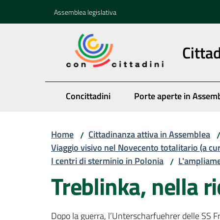
Vai al contenuto
Vai alla navigazione
Vai al footer
Assemblea legislativa
Citta
Concittadini
Porte aperte in Assem
Home
Cittadinanza attiva in Assemblea
/
Viaggio visivo nel Novecento totalitario (a cu
I centri di sterminio in Polonia
L'ampliame
/
Treblinka, nella r
Dopo la guerra, l’Unterscharfuehrer delle SS Fr