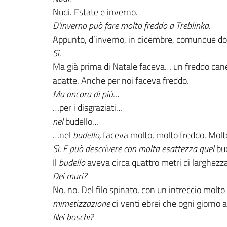
Nudi. Estate e inverno.
D’inverno può fare molto freddo a Treblinka.
Appunto, d’inverno, in dicembre, comunque d
Sì.
Ma già prima di Natale faceva… un freddo cane
adatte. Anche per noi faceva freddo.
Ma ancora di più…
…per i disgraziati…
nel
budello…
…nel
budello,
faceva molto, molto freddo. Molt
Sì.
E può descrivere con molta esattezza quel
bud
Il
budello
aveva circa quattro metri di larghezza
Dei muri?
No, no. Del filo spinato, con un intreccio molto
mimetizzazione
di venti ebrei che ogni giorno 
Nei boschi?