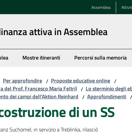
Assemblea
Attivi
dinanza attiva in Assemblea
blea
Mostre itineranti
Percorsi sulla memoria
Per approfondire
Proposte educative online
/
/
/
ra del Prof. Francesco Maria Feltri)
Lo sterminio degli e
/
nto dei campi dell'Aktion Reinhard
Approfondimenti
/
icostruzione di un SS
anz Suchomel, in servizio a Treblinka, rilasciò