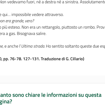
to. Non vedevamo fuori, né a destra né a sinistra. Assolutamen
… e qui… impossibile vedere attraverso.
non era grande, vero?
più esteso. Non era un rettangolo, piuttosto un rombo. Provi a
mera a gas. Bisognava salire.
ne
, e anche l’
Ultima strada.
Ho sentito soltanto queste due esp
, pp. 76-78. 127-131. Traduzione di G. Cillario)
anto sono chiare le informazioni su questa
gina?