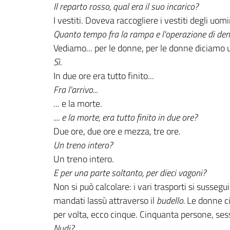
Il reparto rosso, qual era il suo incarico?
I vestiti. Doveva raccogliere i vestiti degli uo
Quanto tempo fra la rampa e l'operazione di d
Vediamo... per le donne, per le donne diciamo u
Sì
.
In due ore era tutto finito...
Fra l'arrivo...
... e la morte.
.... e la morte, era tutto finito in due ore?
Due ore, due ore e mezza, tre ore.
Un treno intero?
Un treno intero.
E per una parte soltanto, per dieci vagoni?
Non si può calcolare: i vari trasporti si susse
mandati lassù attraverso il
budello.
Le donne ci
per volta, ecco cinque. Cinquanta persone, se
Nudi?