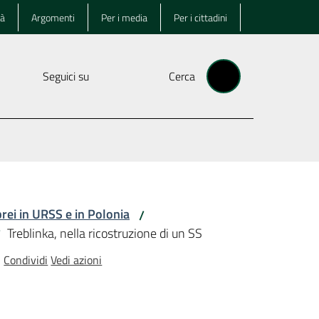
tà
Argomenti
Per i media
Per i cittadini
Seguici su
Cerca
brei in URSS e in Polonia
/
Treblinka, nella ricostruzione di un SS
/
Condividi
Vedi azioni