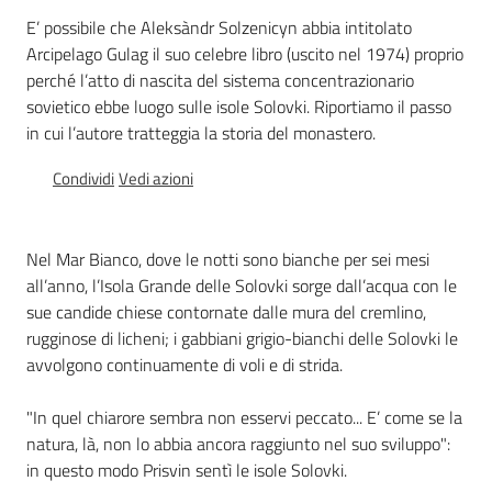
Percorsi
E’ possibile che Aleksàndr Solzenicyn abbia intitolato
sulla
Arcipelago Gulag il suo celebre libro (uscito nel 1974) proprio
memoria
perché l’atto di nascita del sistema concentrazionario
sovietico ebbe luogo sulle isole Solovki. Riportiamo il passo
in cui l’autore tratteggia la storia del monastero.
Seguici
Condividi
Vedi azioni
su
Nel Mar Bianco, dove le notti sono bianche per sei mesi
all’anno, l’Isola Grande delle Solovki sorge dall’acqua con le
sue candide chiese contornate dalle mura del cremlino,
rugginose di licheni; i gabbiani grigio-bianchi delle Solovki le
avvolgono continuamente di voli e di strida.
"In quel chiarore sembra non esservi peccato... E’ come se la
natura, là, non lo abbia ancora raggiunto nel suo sviluppo":
Assemblea
in questo modo Prisvin sentì le isole Solovki.
legislativa