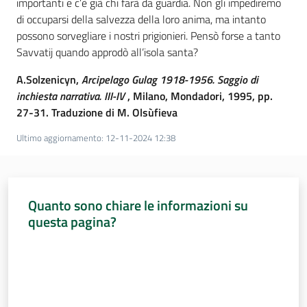
importanti e c’è già chi farà da guardia. Non gli impediremo
di occuparsi della salvezza della loro anima, ma intanto
possono sorvegliare i nostri prigionieri. Pensò forse a tanto
Savvatij quando approdò all’isola santa?
A.Solzenicyn,
Arcipelago Gulag 1918-1956. Saggio di
inchiesta narrativa. III-IV
, Milano, Mondadori, 1995, pp.
27-31. Traduzione di M. Olsùfieva
Ultimo aggiornamento
:
12-11-2024 12:38
Quanto sono chiare le informazioni su
questa pagina?
Valuta da 1 a 5 stelle