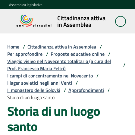
Vai al contenuto
Vai alla navigazione
Vai al footer
Assemblea legislativa
Cittadinanza attiva
Cittadinanza
in Assemblea
attiva in
Assemblea
Home
/
Cittadinanza attiva in Assemblea
/
Per approfondire
/
Proposte educative online
/
Viaggio visivo nel Novecento totalitario (a cura del
Concittadini
/
Prof. Francesco Maria Feltri)
I campi di concentramento nel Novecento
/
Porte
I lager sovietici negli anni Venti
/
aperte
Il monastero delle Solovki
/
Approfondimenti
/
in
Storia di un luogo santo
Assemblea
Storia di un luogo
Mostre
santo
itineranti