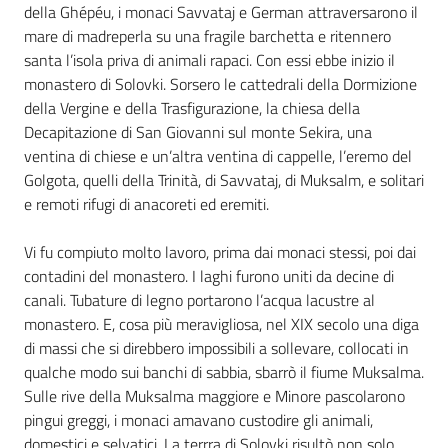
della Ghépéu, i monaci Savvataj e German attraversarono il
mare di madreperla su una fragile barchetta e ritennero
santa l’isola priva di animali rapaci. Con essi ebbe inizio il
monastero di Solovki. Sorsero le cattedrali della Dormizione
della Vergine e della Trasfigurazione, la chiesa della
Decapitazione di San Giovanni sul monte Sekira, una
ventina di chiese e un’altra ventina di cappelle, l’eremo del
Golgota, quelli della Trinità, di Savvataj, di Muksalm, e solitari
e remoti rifugi di anacoreti ed eremiti.
Vi fu compiuto molto lavoro, prima dai monaci stessi, poi dai
contadini del monastero. I laghi furono uniti da decine di
canali. Tubature di legno portarono l’acqua lacustre al
monastero. E, cosa più meravigliosa, nel XIX secolo una diga
di massi che si direbbero impossibili a sollevare, collocati in
qualche modo sui banchi di sabbia, sbarrò il fiume Muksalma.
Sulle rive della Muksalma maggiore e Minore pascolarono
pingui greggi, i monaci amavano custodire gli animali,
domestici e selvatici. La terrra di Solovki risultò non solo