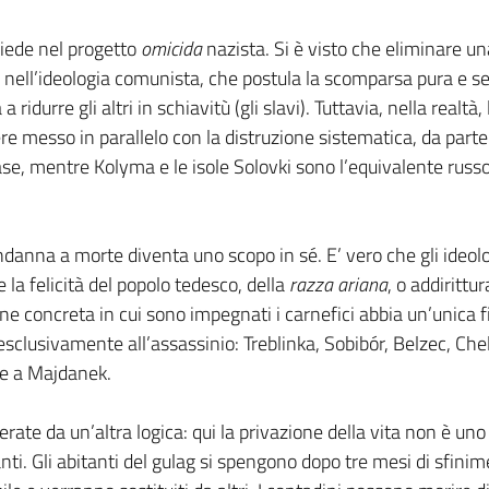
siede nel progetto
omicida
nazista. Si è visto che eliminare un
le nell’ideologia comunista, che postula la scomparsa pura e 
a a ridurre gli altri in schiavitù (gli slavi). Tuttavia, nella real
 messo in parallelo con la distruzione sistematica, da parte dei
 frase, mentre Kolyma e le isole Solovki sono l’equivalente ru
ndanna a morte diventa uno scopo in sé. E’ vero che gli ideolog
 la felicità del popolo tedesco, della
razza ariana
, o addirittu
 concreta in cui sono impegnati i carnefici abbia un’unica fin
esclusivamente all’assassinio: Treblinka, Sobibór, Belzec, Chel
e a Majdanek.
ate da un’altra logica: qui la privazione della vita non è un
anti. Gli abitanti del gulag si spengono dopo tre mesi di sfinim