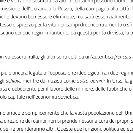
e e verranno sostituiti da altri. I contadini possono morire d
ttomissione dell’Ucraina alla Russia, della campagna alla città
iche devono ben essere eliminate, ma sarà essenzialmente il l
o stesso disprezzo per la vita nei campi di concentramento o sf
scuno dei due regimi mantiene, da questo punto di vista, la p
 valessero nulla, gli altri sono colti da un’autentica
frenesia 
iù è ancora legata all'opposizione ideologica fra i due regimi.
gli
schiavi
, mentre dai nazisti come
sotto-uomini
. In Urss, la
ita e obbediente per il lavoro delle miniere, delle fabbriche
uolo capitale nell'economia sovietica.
ismo antico è semplicemente che la vasta popolazione dell'Un
direzione dei campi non si prende nessuna cura dei propri schiav
no, se ne prenderanno altri. Queste due funzioni, politica ed