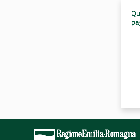
Qu
pa
Valut