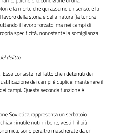
i fame, poiché è la condizione di una
. Non è la morte che qui assume un senso, è la
avoro della storia e della natura (la tundra
ruttando il lavoro forzato; ma nei campi di
ropria specificità, nonostante la somiglianza
del delitto
.
 Essa consiste nel fatto che i detenuti dei
 giustificazione dei campi è duplice: mantenere il
 o dei campi. Questa seconda funzione è
ione Sovietica rappresenta un serbatoio
i: inutile nutrirli bene, vestirli il più
 economica, sono peraltro mascherate da un