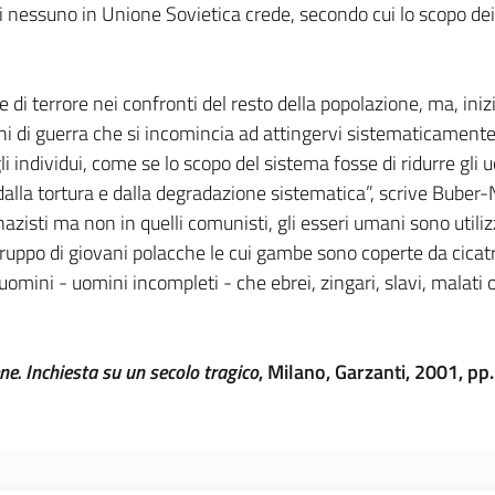
cui nessuno in Unione Sovietica crede, secondo cui lo scopo dei 
i terrore nei confronti del resto della popolazione, ma, ini
ni di guerra che si incomincia ad attingervi sistematicament
i individui, come se lo scopo del sistema fosse di ridurre gli uo
a dalla tortura e dalla degradazione sistematica”, scrive Bube
nazisti ma non in quelli comunisti, gli esseri umani sono util
uppo di giovani polacche le cui gambe sono coperte da cicatric
uomini - uomini incompleti - che ebrei, zingari, slavi, malat
e. Inchiesta su un secolo tragico
, Milano, Garzanti, 2001, pp