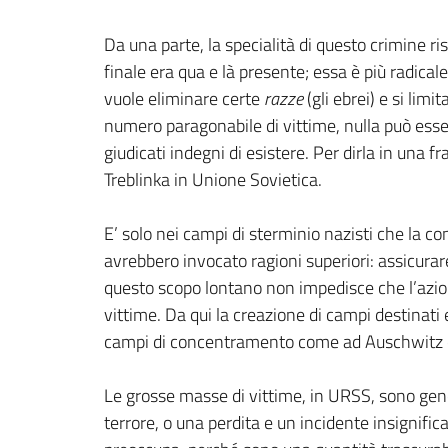
Da una parte, la specialità di questo crimine ri
finale era qua e là presente; essa è più radica
vuole eliminare certe
razze
(gli ebrei) e si limit
numero paragonabile di vittime, nulla può essere
giudicati indegni di esistere. Per dirla in una
Treblinka in Unione Sovietica.
E’ solo nei campi di sterminio nazisti che la co
avrebbero invocato ragioni superiori: assicurare
questo scopo lontano non impedisce che l’azione
vittime. Da qui la creazione di campi destinati 
campi di concentramento come ad Auschwitz 
Le grosse masse di vittime, in URSS, sono gener
terrore, o una perdita e un incidente insignific