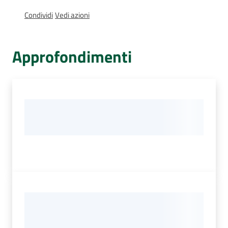
Percorsi
Condividi
Vedi azioni
sulla
memoria
Approfondimenti
Seguici
su
Assemblea
legislativa