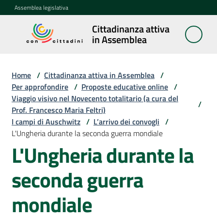
Vai al contenuto
Vai alla navigazione
Vai al footer
Assemblea legislativa
Cittadinanza attiva
Cittadinanza
in Assemblea
attiva in
Assemblea
Home
/
Cittadinanza attiva in Assemblea
/
Per approfondire
/
Proposte educative online
/
Viaggio visivo nel Novecento totalitario (a cura del
Concittadini
/
Prof. Francesco Maria Feltri)
I campi di Auschwitz
/
L’arrivo dei convogli
/
Porte
L'Ungheria durante la seconda guerra mondiale
aperte
L'Ungheria durante la
in
Assemblea
seconda guerra
Mostre
mondiale
itineranti