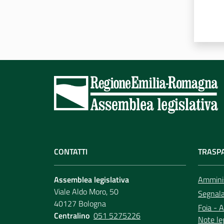
CONTATTI
TRASP
Assemblea legislativa
Amminis
Viale Aldo Moro, 50
Segnala 
40127 Bologna
Foia - A
Centralino
051 5275226
Note le