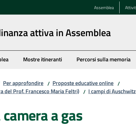
Assemblea
Attivi
dinanza attiva in Assemblea
blea
Mostre itineranti
Percorsi sulla memoria
Per approfondire
Proposte educative online
/
/
/
ra del Prof. Francesco Maria Feltri)
I campi di Auschwitz
/
la camera a gas