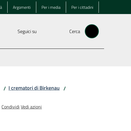
tà
Argomenti
Per i media
Per i cittadini
Seguici su
Cerca
I crematori di Birkenau
/
/
Condividi
Vedi azioni