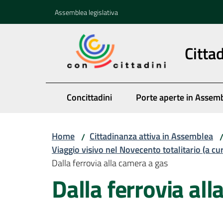
Vai al contenuto
Vai alla navigazione
Vai al footer
Assemblea legislativa
Citta
Concittadini
Porte aperte in Assem
Home
Cittadinanza attiva in Assemblea
/
Viaggio visivo nel Novecento totalitario (a cu
Dalla ferrovia alla camera a gas
Dalla ferrovia al