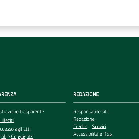
ARENZA
REDAZIONE
trazione trasparente
Responsabile sito
Redazione
illeciti
Credits
-
Scrivici
ccesso agli atti
Accessibilità
e
RSS
gali
e
Copyrights