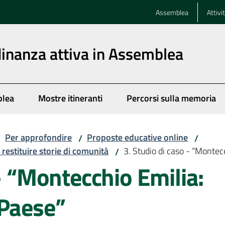
Assemblea
Attivi
dinanza attiva in Assemblea
blea
Mostre itineranti
Percorsi sulla memoria
Per approfondire
Proposte educative online
/
/
/
 restituire storie di comunità
3. Studio di caso - “Montec
/
 - “Montecchio Emilia:
 Paese”