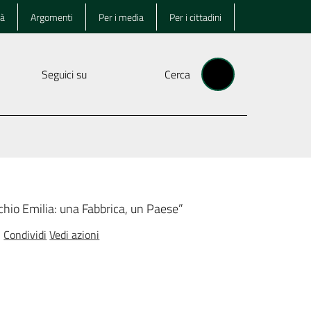
tà
Argomenti
Per i media
Per i cittadini
Seguici su
Cerca
chio Emilia: una Fabbrica, un Paese”
Condividi
Vedi azioni