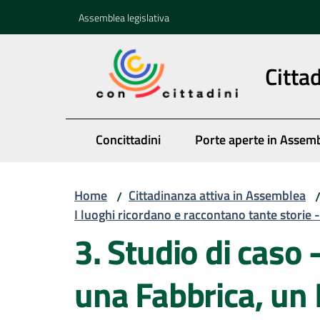
Vai al contenuto
Vai alla navigazione
Vai al footer
Assemblea legislativa
Citta
Concittadini
Porte aperte in Assem
Home
Cittadinanza attiva in Assemblea
/
I luoghi ricordano e raccontano tante storie -
3. Studio di caso
una Fabbrica, un