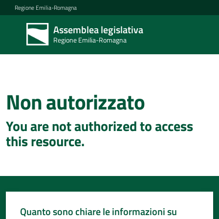
Vai al contenuto
Vai alla navigazione
Vai al footer
Regione Emilia-Romagna
Assemblea legislativa
Assemblea
Regione Emilia-Romagna
legislativa
Regione Emilia-
Romagna
Non autorizzato
Concittadini
You are not authorized to access
Porte
this resource.
aperte
in
Assemblea
Mostre
itineranti
Quanto sono chiare le informazioni su