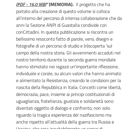
(
PDF
-
16,0 MB
)
”
(MEMORIA).
Il progetto che ha
portato alla cre­azione di questo volume si colloca
all’interno del percorso di intensa collaborazione che da
anni la Se­zione ANPI di Guastalla condivi­de con
conCittadini. In questa pubblicazione si riscontra un
bellissimo resoconto fatto di parole, versi, disegni e
fotografie di un percorso di studio e (ri)scoperta ‘sul
campo della nostra storia. Gli avvenimenti accaduti nel
nostro territorio durante la se­conda guerra mondiale
hanno stimolato nei ragazzi un'impor­tante riflessione,
individuale e corale, su alcuni valori che han­no animato
e alimentato la Re­sistenza, creando le condizioni per la
nascita della Repubblica in Italia. Concetti come libertà,
democrazia, pace, insieme ai principi costituzionali di
ugua­glianza, fratellanza, giustizia e solidarietà sono
diventati og­getto di dialogo e confronto, non solo
riguardo la tragica esperienza del nazifascismo ma
anche rispetto all’attualità della guerra tra Russia e
Ucraina, che crea inevitabilmente un senso di