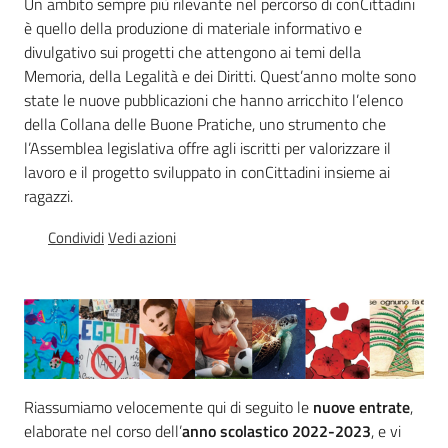
Un ambito sempre più rilevante nel percorso di conCittadini
Percorsi
è quello della produzione di materiale informativo e
sulla
divulgativo sui progetti che attengono ai temi della
memoria
Memoria, della Legalità e dei Diritti. Quest’anno molte sono
state le nuove pubblicazioni che hanno arricchito l’elenco
della Collana delle Buone Pratiche, uno strumento che
l’Assemblea legislativa offre agli iscritti per valorizzare il
Seguici
lavoro e il progetto sviluppato in conCittadini insieme ai
su
ragazzi.
Condividi
Vedi azioni
Riassumiamo velocemente qui di seguito le
nuove entrate
,
Assemblea
legislativa
elaborate nel corso dell’
anno scolastico 2022-2023
, e vi