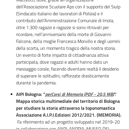
dell’Associazione Scuolare Aps con il supporto del Siulp
(Sindacato italiano dei lavoratori di Polizia) e il
contributo dell’Amministrazione Comunale di Imola,
oltre 1.300 ragazzi e ragazze si sono ritrovati per
ricordare, nell’anniversario della morte di Giovanni
Falcone, della moglie Francesca Morvillo e degli uomini
della scorta, un momento tragico della nostra storia.
Un evento di forte impatto di cittadinanza attiva
partecipata, dove ragazzi e adulti hanno dato un
messaggio corale, facendo diventare realtà il desiderio
di superare le solitudini, rafforzate drasticamente
durante la pandemia.
AIPI Bologna:
“
perCorsi di Memoria
(
PDF
-
20,5 MB
)
”.
Mappa storica multimediale del territorio di Bologna
per studiare la storia attraverso la toponomastica
Associazione A.I.P.I.Edizioni 2012/2021. (MEMORIA).
Fa riferimento ad un progetto sviluppato nel 2019-20
in collaborazione con ANPI, ANPPIA, MUSEO DEL