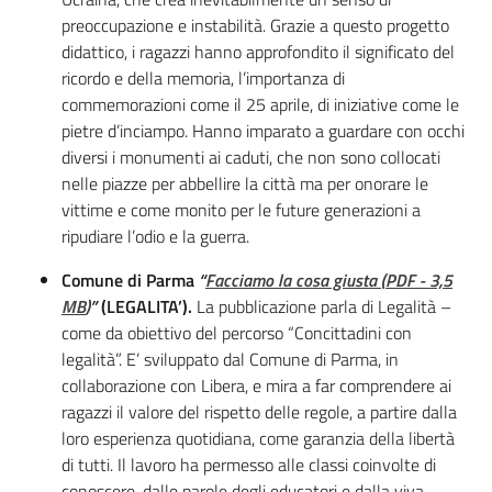
preoccupazione e instabilità. Grazie a questo progetto
didat­tico, i ragazzi hanno approfon­dito il significato del
ricordo e della memoria, l’importanza di
commemorazioni come il 25 aprile, di iniziative come le
pie­tre d’inciampo. Hanno impara­to a guardare con occhi
diversi i monumenti ai caduti, che non sono collocati
nelle piazze per abbellire la città ma per onora­re le
vittime e come monito per le future generazioni a
ripudiare l’odio e la guerra.
Comune di Parma
“
Facciamo la cosa giusta
(
PDF
-
3,5
MB
)
”
(LEGALITA’).
La pubblicazione parla di Legalità –
come da obiettivo del percorso “Concittadini con
legalità”. E’ sviluppato dal Comune di Parma, in
collaborazione con Libera, e mira a far comprendere ai
ragazzi il valore del rispetto delle regole, a partire dalla
loro esperienza quotidiana, come garanzia della libertà
di tutti. Il lavoro ha permesso alle classi coinvolte di
conoscere, dalle parole degli educatori e dalla viva