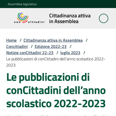
Vai al contenuto
Vai alla navigazione
Vai al footer
Assemblea legislativa
Cittadinanza attiva
Cittadinanza
in Assemblea
attiva in
Assemblea
Home
/
Cittadinanza attiva in Assemblea
/
Concittadini
/
Edizione 2022-23
/
Notizie conCittadini 22-23
/
luglio 2023
/
Concittadini
Le pubblicazioni di conCittadini dell’anno scolastico 2022-
Menu selezionato
2023
Porte
Le pubblicazioni di
aperte
in
conCittadini dell’anno
Assemblea
scolastico 2022-2023
Mostre
itineranti