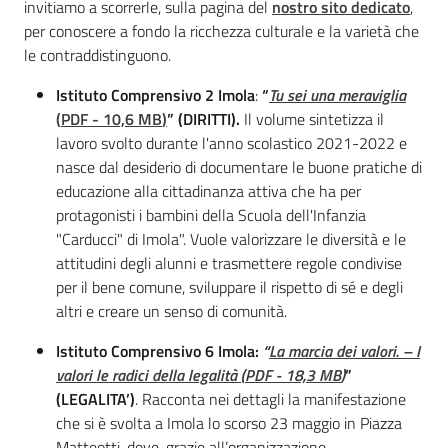
invitiamo a scorrerle, sulla pagina del
nostro sito dedicato
,
per conoscere a fondo la ricchezza culturale e la varietà che
Assemblea
le contraddistinguono.
Attività
Istituto Comprensivo 2 Imola
:
“
Tu sei una meraviglia
(
PDF
-
10,6 MB
)
” (DIRITTI).
Il volume sintetizza il
Argomenti
lavoro svolto durante l'anno scolastico 2021-2022 e
nasce dal desiderio di documentare le buone pratiche di
Per i media
educazione alla cittadinanza attiva che ha per
protagonisti i bambini della Scuola dell'Infanzia
"Carducci" di Imola". Vuole valorizzare le diversità e le
attitudini degli alunni e trasmettere regole condivise
Per i cittadini
per il bene comune, sviluppare il rispetto di sé e degli
altri e creare un senso di comunità.
Istituto Comprensivo 6 Imola:
“
La marcia dei valori. – I
valori le radici della legalità
(
PDF
-
18,3 MB
)
”
(LEGALITA’)
. Racconta nei dettagli la manifestazione
che si è svolta a Imola lo scorso 23 maggio in Piazza
Matteotti, dove, grazie all’organizzazione