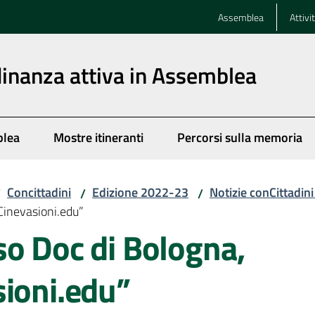
Assemblea
Attivi
dinanza attiva in Assemblea
blea
Mostre itineranti
Percorsi sulla memoria
Concittadini
Edizione 2022-23
Notizie conCittadin
/
/
/
Cinevasioni.edu”
so Doc di Bologna,
sioni.edu”