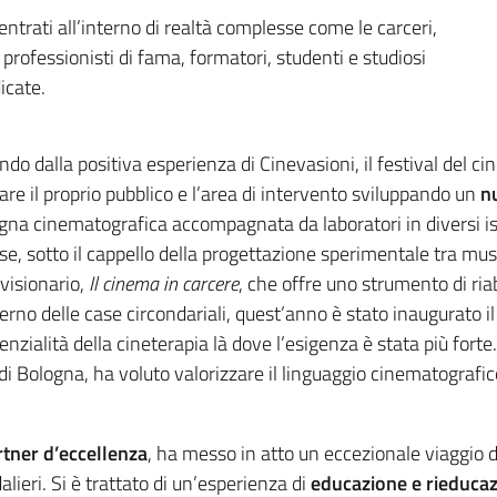
entrati all’interno di realtà complesse come le carceri,
 professionisti di fama, formatori, studenti e studiosi
icate.
ndo dalla positiva esperienza di Cinevasioni, il festival del c
are il proprio pubblico e l’area di intervento sviluppando un
n
gna cinematografica accompagnata da laboratori in diversi isti
se, sotto il cappello della progettazione sperimentale tra mu
visionario,
Il cinema in carcere
, che offre uno strumento di ria
nterno delle case circondariali, quest’anno è stato inaugurato i
enzialità della cineterapia là dove l’esigenza è stata più forte.
 Bologna, ha voluto valorizzare il linguaggio cinematografico e 
rtner d’eccellenza
, ha messo in atto un eccezionale viaggio 
lieri. Si è trattato di un’esperienza di
educazione e rieducazio