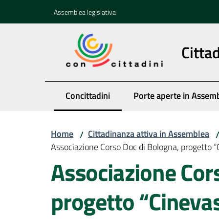
Vai al contenuto
Vai alla navigazione
Vai al footer
Assemblea legislativa
Citta
Concittadini
Porte aperte in Assem
Menu selezionato
Home
Cittadinanza attiva in Assemblea
/
Associazione Corso Doc di Bologna, progetto “
Associazione Cor
progetto “Cineva