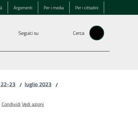
tà
Argomenti
Per i media
Per i cittadini
Seguici su
Cerca
i 22-23
luglio 2023
/
/
Condividi
Vedi azioni