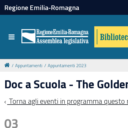
chiudi
Regione Emilia-Romagna
Biblioteca
Toggle navigation
Catalogo online
Collezioni
Appuntamenti
Appuntamenti 2023
Doc a Scuola - The Gold
Per approfondire
Torna agli eventi in programma questo
Appuntamenti
03
Prenotazione spazi