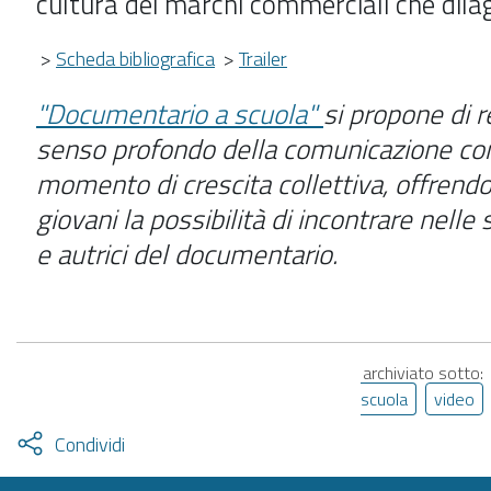
cultura dei marchi commerciali che dila
>
Scheda bibliografica
>
Trailer
"Documentario a scuola"
si propone di r
senso profondo della comunicazione c
momento di crescita collettiva, offrendo
giovani la possibilità di incontrare nelle 
e autrici del documentario.
archiviato sotto:
scuola
video
Attiva
Condividi
condividi
facebook
twitter