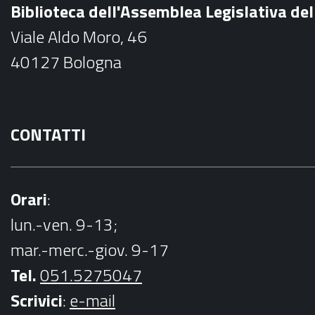
Biblioteca dell'Assemblea Legislativa d
o
Viale Aldo Moro, 46
o
40127 Bologna
k
CONTATTI
Orari
:
lun.-ven. 9-13;
mar.-merc.-giov. 9-17
Tel.
051.5275047
Scrivici
:
e-mail