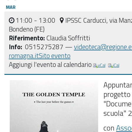
MAR
11:00
- 13:00
IPSSC Carducci, via Man
Bondeno (FE)
Riferimento:
Claudia Soffritti
Info:
0515275287 —
videoteca@regione.e
romagna.it
Sito evento
Aggiungi l'evento al calendario
vCal
iCal
Appunta
progetto
"Documen
scuola"
con
Asso