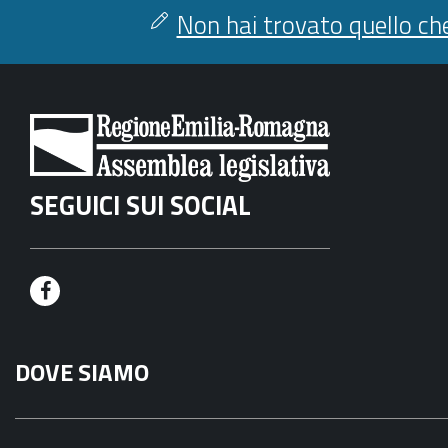
Non hai trovato quello che
SEGUICI SUI SOCIAL
F
a
DOVE SIAMO
c
e
b