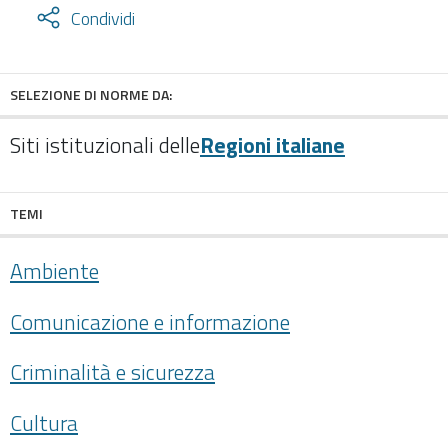
Attiva
Condividi
condividi
facebook
twitter
SELEZIONE DI NORME DA:
Siti istituzionali delle
Regioni italiane
TEMI
Ambiente
Comunicazione e informazione
Criminalità e sicurezza
Cultura