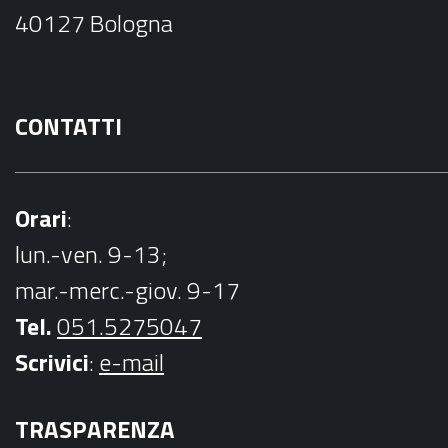
o
40127 Bologna
k
CONTATTI
Orari
:
lun.-ven. 9-13;
mar.-merc.-giov. 9-17
Tel.
051.5275047
Scrivici
:
e-mail
TRASPARENZA