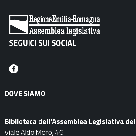
SEGUICI SUI SOCIAL
F
a
DOVE SIAMO
c
e
b
Biblioteca dell'Assemblea Legislativa d
o
Viale Aldo Moro, 46