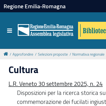
chiudi
Regione Emilia-Romagna
Biblioteca
Toggle navigation
Catalogo online
Collezioni
Approfondire
Selezioni proposte
Normativa regionale
Cultura
Per approfondire
L.R. Veneto 30 settembre 2025, n. 24
Appuntamenti
Disposizioni per la ricerca storica sul
Prenotazione spazi
commemorazione dei fucilati ingiu