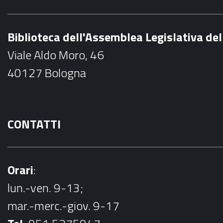
e
b
Biblioteca dell'Assemblea Legislativa d
o
Viale Aldo Moro, 46
o
40127 Bologna
k
CONTATTI
Orari
:
lun.-ven. 9-13;
mar.-merc.-giov. 9-17