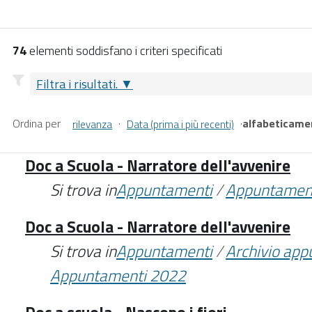
74
elementi soddisfano i criteri specificati
Filtra i risultati.
Ordina per
·
·
alfabeticame
rilevanza
Data (prima i più recenti)
Doc a Scuola - Narratore dell'avvenire
Si trova in
Appuntamenti
/
Appuntamen
Doc a Scuola - Narratore dell'avvenire
Si trova in
Appuntamenti
/
Archivio ap
Appuntamenti 2022