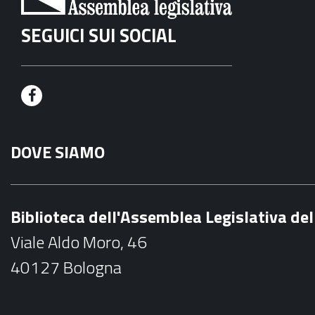
SEGUICI SUI SOCIAL
F
a
DOVE SIAMO
c
e
b
Biblioteca dell'Assemblea Legislativa d
o
Viale Aldo Moro, 46
o
40127 Bologna
k