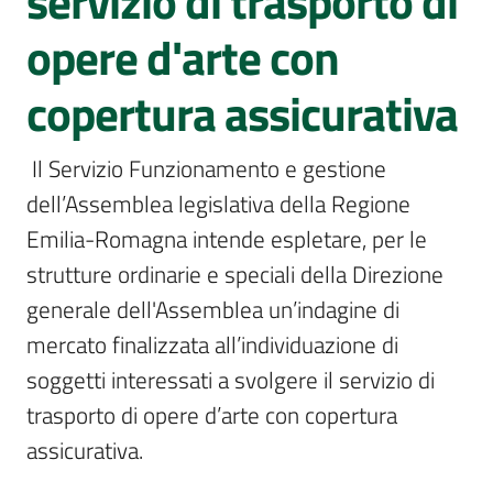
servizio di trasporto di
Per
i
opere d'arte con
media
copertura assicurativa
Per
i
 Il Servizio Funzionamento e gestione 
cittadini
Menu selezionato
dell’Assemblea legislativa della Regione 
Emilia-Romagna intende espletare, per le 
strutture ordinarie e speciali della Direzione 
generale dell'Assemblea un’indagine di 
mercato finalizzata all’individuazione di 
soggetti interessati a svolgere il servizio di 
trasporto di opere d’arte con copertura 
assicurativa. 