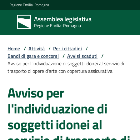
Vai al contenuto
Vai alla navigazione
Vai al footer
Regione Emilia-Romagna
Assemblea legislativa
Assemblea
Regione Emilia-Romagna
legislativa
Regione Emilia-
Romagna
Home
/
Attività
/
Per i cittadini
/
Bandi di gara e concorsi
/
Avvisi scaduti
/
Avviso per l'individuazione di soggetti idonei al servizio di
Assemblea
trasporto di opere d'arte con copertura assicurativa
Avviso per
Salta al contenuto
Attività
l'individuazione di
Argomenti
soggetti idonei al