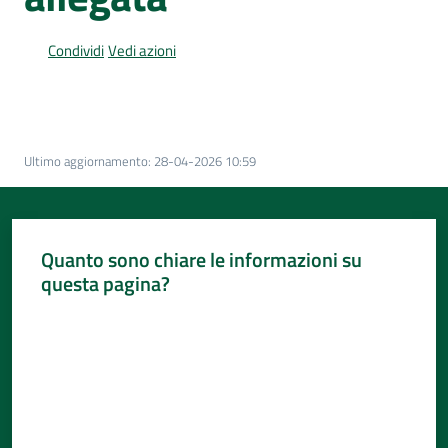
Per
i
Condividi
Vedi azioni
media
Per
i
cittadini
Ultimo aggiornamento
:
28-04-2026 10:59
Menu selezionato
Quanto sono chiare le informazioni su
questa pagina?
Valuta da 1 a 5 stelle