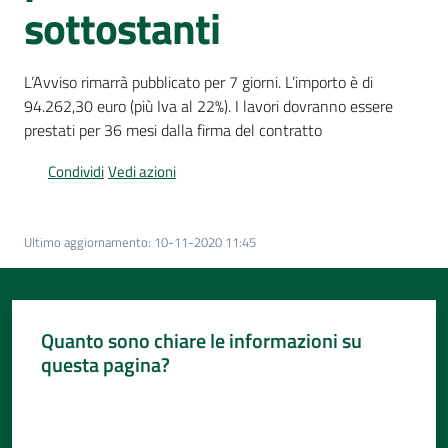
Per
sottostanti
i
media
L’Avviso rimarrà pubblicato per 7 giorni. L’importo è di
94.262,30 euro (più Iva al 22%). I lavori dovranno essere
Per
prestati per 36 mesi dalla firma del contratto
i
cittadini
Condividi
Vedi azioni
Menu selezionato
Ultimo aggiornamento
:
10-11-2020 11:45
Quanto sono chiare le informazioni su
questa pagina?
Valuta da 1 a 5 stelle