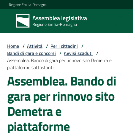
Vai al contenuto
Vai alla navigazione
Vai al footer
Regione Emilia-Romagna
Assemblea legislativa
Assemblea
Regione Emilia-Romagna
legislativa
Regione Emilia-
Romagna
Home
/
Attività
/
Per i cittadini
/
Bandi di gara e concorsi
/
Avvisi scaduti
/
Assemblea. Bando di gara per rinnovo sito Demetra e
Assemblea
piattaforme sottostanti
Assemblea. Bando di
Attività
gara per rinnovo sito
Demetra e
Argomenti
piattaforme