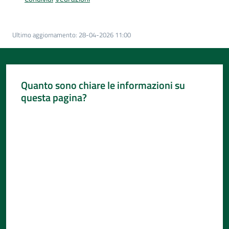
Per
i
media
Ultimo aggiornamento
:
28-04-2026 11:00
Per
i
cittadini
Quanto sono chiare le informazioni su
Menu selezionato
questa pagina?
Valuta da 1 a 5 stelle