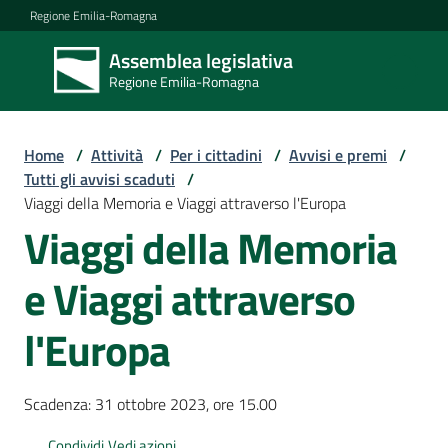
Vai al contenuto
Vai alla navigazione
Vai al footer
Regione Emilia-Romagna
Assemblea legislativa
Assemblea
Regione Emilia-Romagna
legislativa
Regione Emilia-
Romagna
Home
/
Attività
/
Per i cittadini
/
Avvisi e premi
/
Tutti gli avvisi scaduti
/
Viaggi della Memoria e Viaggi attraverso l'Europa
Assemblea
Viaggi della Memoria
e Viaggi attraverso
Attività
l'Europa
Argomenti
Scadenza: 31 ottobre 2023, ore 15.00
Condividi
Vedi azioni