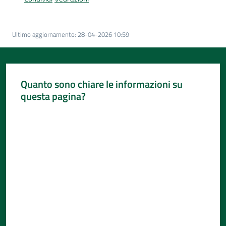
Per
i
media
Ultimo aggiornamento
:
28-04-2026 10:59
Per
i
cittadini
Quanto sono chiare le informazioni su
Menu selezionato
questa pagina?
Valuta da 1 a 5 stelle